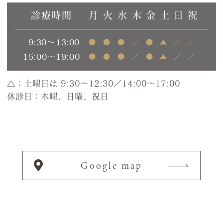
診療時間
月
火
水
木
金
土
日
祝
9:30～13:00
●
●
●
／
●
▲
／
／
15:00～19:00
●
●
●
／
●
▲
／
／
△：土曜日は 9:30～12:30／14:00～17:00
休診日：木曜、日曜、祝日
Google map