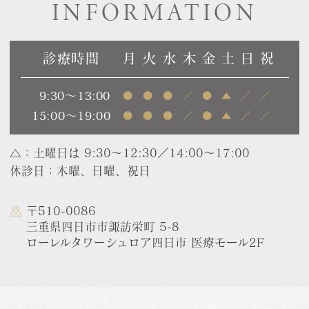
INFORMATION
診療時間
月
火
水
木
金
土
日
祝
9:30～13:00
●
●
●
／
●
▲
／
／
15:00～19:00
●
●
●
／
●
▲
／
／
△：土曜日は 9:30～12:30／14:00～17:00
休診日：木曜、日曜、祝日
〒510-0086
三重県四日市市諏訪栄町 5-8
ローレルタワーシュロア四日市 医療モール2F